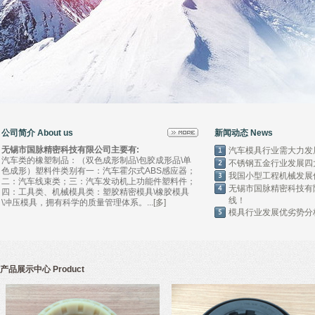
公司简介 About us
新闻动态 News
无锡市国脉精密科技有限公司主要有:
汽车模具行业需大力发
汽车类的橡塑制品：（双色成形制品\包胶成形品\单
不锈钢五金行业发展四
色成形）塑料件类别有一：汽车霍尔式ABS感应器；
我国小型工程机械发展
二：汽车线束类；三：汽车发动机上功能件塑料件；
无锡市国脉精密科技有
四：工具类、机械模具类：塑胶精密模具\橡胶模具
线！
\冲压模具，拥有科学的质量管理体系。
...
[多]
模具行业发展优劣势分
产品展示中心 Product