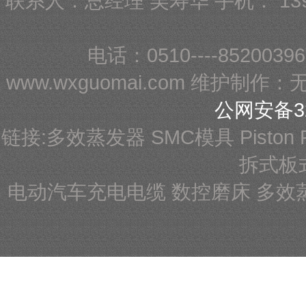
联系人：总经理 吴寿华 手机： 13
电话：0510----8520039
www.wxguomai.com 维护制作：
公网安备32
链接:
多效蒸发器
SMC模具
Piston
拆式板
电动汽车充电电缆
数控磨床
多效